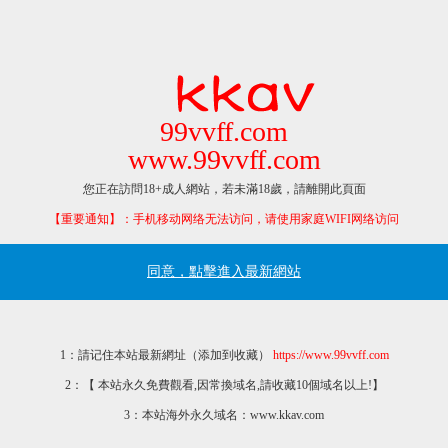
99vvff.com
www.99vvff.com
您正在訪問18+成人網站，若未滿18歲，請離開此頁面
【重要通知】：手机移动网络无法访问，请使用家庭WIFI网络访问
同意，點擊進入最新網站
1：請记住本站最新網址（添加到收藏）
https://www.99vvff.com
2：【 本站永久免費觀看,因常換域名,請收藏10個域名以上!】
3：本站海外永久域名：www.kkav.com